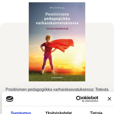
Positiivinen pedagogiikka varhaiskasvatuksessa: Toteuta
käytännössä
Suostumus
Yksityiskohdat
Tietoja