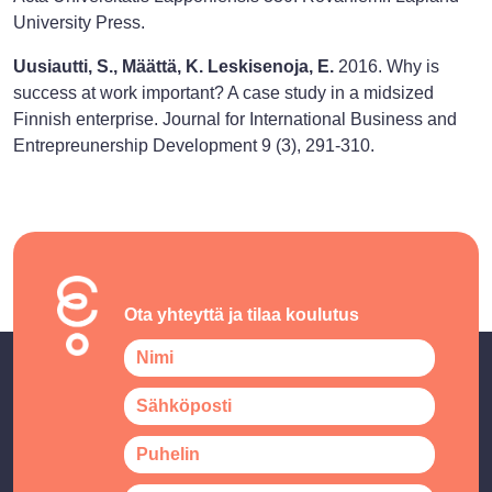
University Press.
Uusiautti, S., Määttä, K. Leskisenoja, E.
2016. Why is
success at work important? A case study in a midsized
Finnish enterprise. Journal for International Business and
Entrepreunership Development 9 (3), 291-310.
Ota yhteyttä ja tilaa koulutus
N
a
m
E
e
m
*
a
P
i
h
l
o