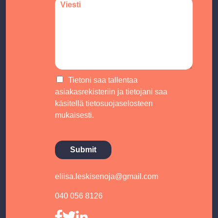
C
*
n
o
e
m
m
e
n
t
o
r
C
Tietoni saa tallentaa
M
h
asiakasrekisteriin ja tietojani saa
e
e
käsitellä
tietosuojaselosteen
s
c
mukaisesti.
s
k
a
b
g
o
e
x
Submit
*
e
s
*
eliisa.leskisenoja@gmail.com
040 056 8126