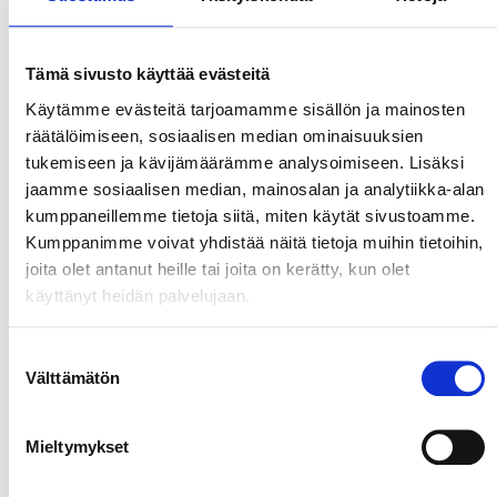
Muita julkaisuja
Tämä sivusto käyttää evästeitä
Käytämme evästeitä tarjoamamme sisällön ja mainosten
räätälöimiseen, sosiaalisen median ominaisuuksien
tukemiseen ja kävijämäärämme analysoimiseen. Lisäksi
Leskisenoja, E
. 2024. Kun koulu ei kukoistakaan: Miten
jaamme sosiaalisen median, mainosalan ja analytiikka-alan
saada positiivinen pedagogiikka toimimaan. Jyväskylä:
kumppaneillemme tietoja siitä, miten käytät sivustoamme.
Santalahti.
Kumppanimme voivat yhdistää näitä tietoja muihin tietoihin,
joita olet antanut heille tai joita on kerätty, kun olet
Leskisenoja, E
. 2023. PERMA-teoria hyvinvointiopetuksen
käyttänyt heidän palvelujaan.
kivijalkana. Teoksessa L. Uusitalo (toim.) Positiivisen
psykologian voima. Jyväskylä: PS-kustannus, 224–256.
Suostumuksen
Leskisenoja, E
. 2023. Vahvuusperustaisuus ohjauksen
Välttämätön
valinta
lähtökohtana. Teoksessa H. Mouhu &amp; P. Kurttila (toim.)
Opas ohjattua opetusharjoittelua ohjaavalle opettajalle.
Mieltymykset
eNorssi – Opettajankouluttajien yhteistyöverkosto, 48–52.
Leskisenoja, E., Äärelä, T. & Uusiautti, S.
2022.