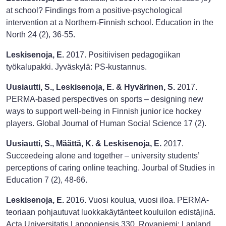
at school? Findings from a positive-psychological
intervention at a Northern-Finnish school. Education in the
North 24 (2), 36-55.
Leskisenoja, E.
2017. Positiivisen pedagogiikan
työkalupakki. Jyväskylä: PS-kustannus.
Uusiautti, S., Leskisenoja, E. & Hyvärinen, S.
2017.
PERMA-based perspectives on sports – designing new
ways to support well-being in Finnish junior ice hockey
players. Global Journal of Human Social Science 17 (2).
Uusiautti, S., Määttä, K. & Leskisenoja, E.
2017.
Succeedeing alone and together – university students’
perceptions of caring online teaching. Jourbal of Studies in
Education 7 (2), 48-66.
Leskisenoja, E.
2016. Vuosi koulua, vuosi iloa. PERMA-
teoriaan pohjautuvat luokkakäytänteet kouluilon edistäjinä.
Acta Universitatis Lapponiensis 330. Rovaniemi: Lapland