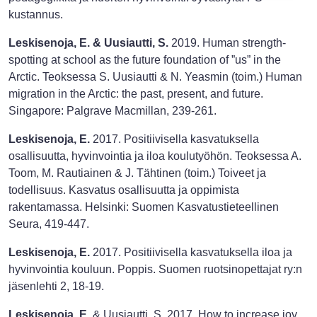
kustannus.
Leskisenoja, E. & Uusiautti, S.
2019. Human strength-
spotting at school as the future foundation of ”us” in the
Arctic. Teoksessa S. Uusiautti & N. Yeasmin (toim.) Human
migration in the Arctic: the past, present, and future.
Singapore: Palgrave Macmillan, 239-261.
Leskisenoja, E.
2017. Positiivisella kasvatuksella
osallisuutta, hyvinvointia ja iloa koulutyöhön. Teoksessa A.
Toom, M. Rautiainen & J. Tähtinen (toim.) Toiveet ja
todellisuus. Kasvatus osallisuutta ja oppimista
rakentamassa. Helsinki: Suomen Kasvatustieteellinen
Seura, 419-447.
Leskisenoja, E.
2017. Positiivisella kasvatuksella iloa ja
hyvinvointia kouluun. Poppis. Suomen ruotsinopettajat ry:n
jäsenlehti 2, 18-19.
Leskisenoja, E.
& Uusiautti, S. 2017. How to increase joy